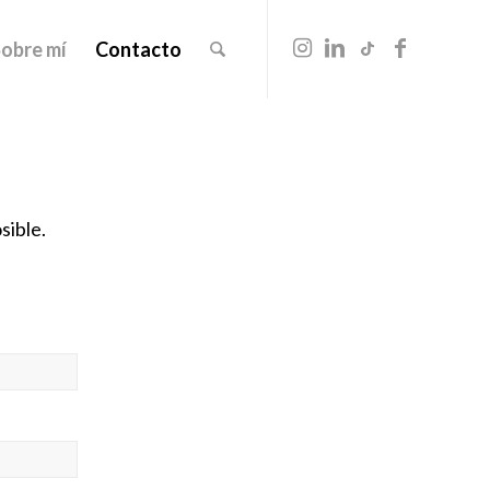
obre mí
Contacto
sible.