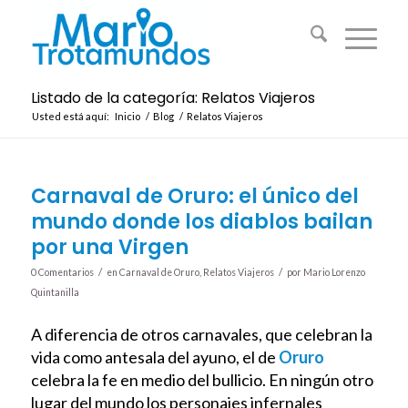
Listado de la categoría: Relatos Viajeros
Usted está aquí:
Inicio
/
Blog
/
Relatos Viajeros
Carnaval de Oruro: el único del
mundo donde los diablos bailan
por una Virgen
/
/
0 Comentarios
en
Carnaval de Oruro
,
Relatos Viajeros
por
Mario Lorenzo
Quintanilla
A diferencia de otros carnavales, que celebran la
vida como antesala del ayuno, el de
Oruro
celebra la fe en medio del bullicio. En ningún otro
lugar del mundo los personajes infernales