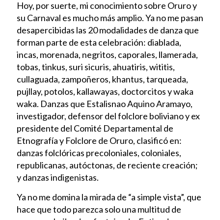
Hoy, por suerte, mi conocimiento sobre Oruro y
su Carnaval es mucho más amplio. Ya no me pasan
desapercibidas las 20 modalidades de danza que
forman parte de esta celebración: diablada,
incas, morenada, negritos, caporales, llamerada,
tobas, tinkus, suri sicuris, ahuatiris, wititis,
cullaguada, zampoñeros, khantus, tarqueada,
pujllay, potolos, kallawayas, doctorcitos y waka
waka. Danzas que Estalisnao Aquino Aramayo,
investigador, defensor del folclore boliviano y ex
presidente del Comité Departamental de
Etnografía y Folclore de Oruro, clasificó en:
danzas folclóricas precoloniales, coloniales,
republicanas, autóctonas, de reciente creación;
y danzas indigenistas.
Ya no me domina la mirada de “a simple vista”, que
hace que todo parezca solo una multitud de