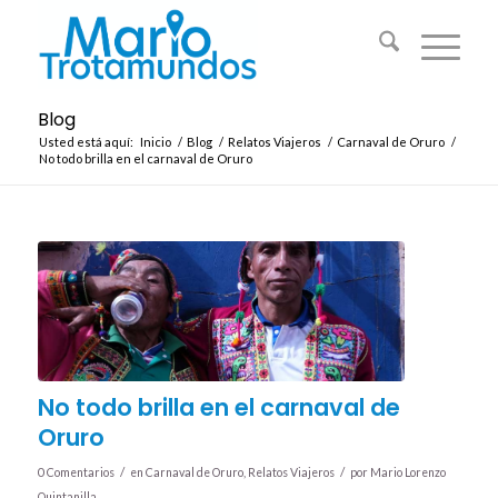
Blog
Usted está aquí:
Inicio
/
Blog
/
Relatos Viajeros
/
Carnaval de Oruro
/
No todo brilla en el carnaval de Oruro
No todo brilla en el carnaval de
Oruro
/
/
0 Comentarios
en
Carnaval de Oruro
,
Relatos Viajeros
por
Mario Lorenzo
Quintanilla